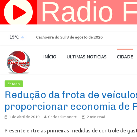
Pular
para
o
conteúdo
15°C
Cachoeira do Sul,8 de agosto de 2026
INÍCIO
ULTIMAS NOTICIAS
CIDADE
Estado
Ultimas Noticias
Redução da frota de veículos
proporcionar economia de R
1 de abril de 2019
Carlos Simonetti
2
min read
Presente entre as primeiras medidas de controle de gas