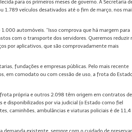
ecida para os primeiros meses de governo. A Secretaria d
u 1.789 veículos desativados até o fim de março, nos mai
de 1.000 automóveis. “Isso comprova que há margem para
astos com o transporte dos servidores. Queremos reduzir 
viços por aplicativos, que são comprovadamente mais
tarias, fundações e empresas públicas. Pelo mais recente
dos, em comodato ou com cessão de uso, a frota do Estad
a frota própria e outros 2.098 têm origem em contratos de
e disponibilizados por via judicial (o Estado como fiel
tes, caminhões, ambulâncias e viaturas policiais é de 11,4
iva demanda existente, sempre com o cuidado de preservar