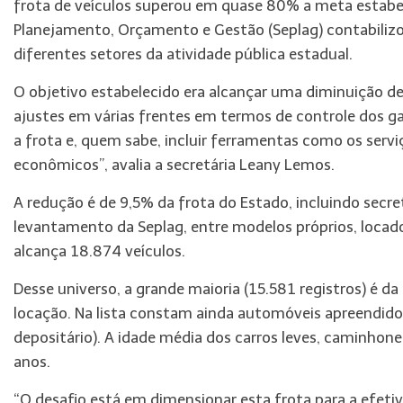
frota de veículos superou em quase 80% a meta estabel
Planejamento, Orçamento e Gestão (Seplag) contabilizo
diferentes setores da atividade pública estadual.
O objetivo estabelecido era alcançar uma diminuição 
ajustes em várias frentes em termos de controle dos g
a frota e, quem sabe, incluir ferramentas como os ser
econômicos”, avalia a secretária Leany Lemos.
A redução é de 9,5% da frota do Estado, incluindo secre
levantamento da Seplag, entre modelos próprios, loca
alcança 18.874 veículos.
Desse universo, a grande maioria (15.581 registros) é d
locação. Na lista constam ainda automóveis apreendidos 
depositário). A idade média dos carros leves, caminhone
anos.
“O desafio está em dimensionar esta frota para a efet