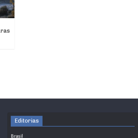
uras
Editorias
Brasil