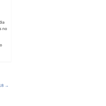
dia
s no
no
018
→