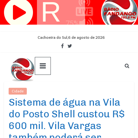
Pular
para
o
conteúdo
Cachoeira do Sul,6 de agosto de 2026
Cidade
Ultimas Noticias
Sistema de água na Vila
do Posto Shell custou R$
600 mil. Vila Vargas
também poderá ser