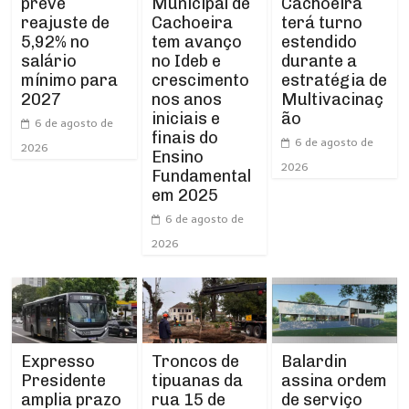
Municipal de
prevê
Cachoeira
Cachoeira
reajuste de
terá turno
tem avanço
5,92% no
estendido
no Ideb e
salário
durante a
crescimento
mínimo para
estratégia de
nos anos
2027
Multivacinaç
iniciais e
ão
6 de agosto de
finais do
6 de agosto de
2026
Ensino
2026
Fundamental
em 2025
6 de agosto de
2026
Expresso
Troncos de
Balardin
Presidente
tipuanas da
assina ordem
amplia prazo
rua 15 de
de serviço