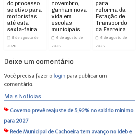
do processo
novembro,
para
seletivo para
ganham nova
reforma da
motoristas
vida em
Estação de
até esta
escolas
Transbordo
sexta-feira
municipais
da Ferreira
6 de agosto de
6 de agosto de
6 de agosto de
2026
2026
2026
Deixe um comentário
Você precisa fazer o
login
para publicar um
comentário.
Mais Notícias
Governo prevê reajuste de 5,92% no salário mínimo
para 2027
Rede Municipal de Cachoeira tem avanço no Ideb e