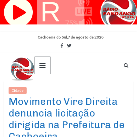
Pular
para
o
conteúdo
Cachoeira do Sul,7 de agosto de 2026
Cidade
Ultimas Noticias
Movimento Vire Direita
denuncia licitação
dirigida na Prefeitura de
Cachoeira