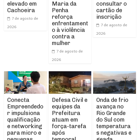
elevado em
Maria da
consultar o
Cachoeira
Penha
cartão de
reforça
inscrição
7 de agosto de
enfrentament
7 de agosto de
2026
o à violência
2026
contra a
mulher
7 de agosto de
2026
Conecta
Defesa Civil e
Onda de frio
Empreendedo
equipes da
avança no
r impulsiona
Prefeitura
Rio Grande
qualificação
atuam em
do Sul com
e networking
força-tarefa
temperatura
para micro e
após
s negativas e
pequenas
temporal
geada