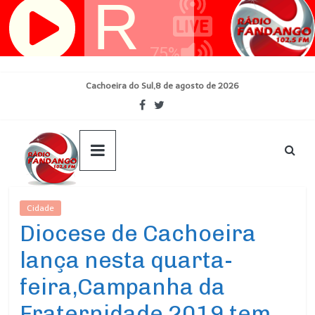
Pular
para
o
conteúdo
Cachoeira do Sul,8 de agosto de 2026
Cidade
Ultimas Noticias
Diocese de Cachoeira
lança nesta quarta-
feira,Campanha da
Fraternidade 2019 tem