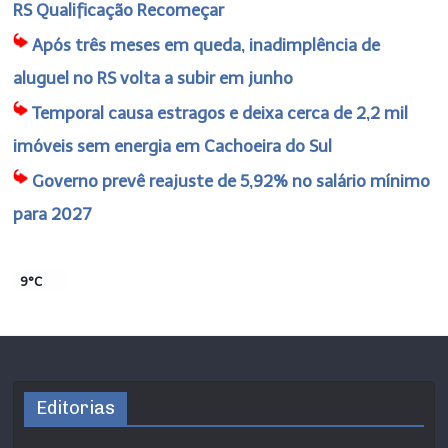
RS Qualificação Recomeçar
Após três meses em queda, inadimplência de
aluguel no RS volta a subir em junho
Temporal causa estragos e deixa cerca de 2,2 mil
imóveis sem energia em Cachoeira do Sul
Governo prevê reajuste de 5,92% no salário mínimo
para 2027
9°C
Editorias