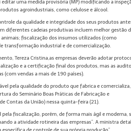
i editar uma medida provisória (MP) modificando a inspeç
rodutos agroindustriais, como celulose e álcool.
trole da qualidade e integridade dos seus produtos ante
em diferentes cadeias produtivas incluem melhor gestão 
 animais; fiscalização dos insumos utilizados (como
de transformação industrial e de comercialização.
mento, Tereza Cristina,as empresas deverão adotar protoc
alização e a certificação final dos produtos, mas as audito
as (com vendas a mais de 190 países).
vel pela qualidade do produto que fabrica e comercializa,
ertura do Seminário Boas Práticas de Fabricação e
l de Contas da União) nessa
quinta
-feira (21).
el pela fiscalização, porém, de forma mais ágil e moderna,
ndo a atividade rotineira das empresas”. A ministra deta
 específica de controle de sua própria produção”.