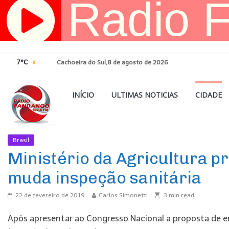
Pular
para
o
conteúdo
7°C
Cachoeira do Sul,8 de agosto de 2026
INÍCIO
ULTIMAS NOTICIAS
CIDADE
Brasil
Ultimas Noticias
Ministério da Agricultura p
muda inspeção sanitária
22 de fevereiro de 2019
Carlos Simonetti
3
min read
Após apresentar ao Congresso Nacional a proposta de e