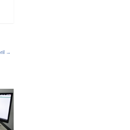
ril
→