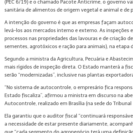
(PEC 6/19) e o chamado Pacote Anticrime, o governo va
sanitária de alimentos de origem vegetal e animal e de p
A intenção do governo é que as empresas façam autocon
levá-los aos mercados interno e externo. As inspeções 
processos nas propriedades das lavouras e de criação de
sementes, agrotóxicos e ração para animais), na etapa 
Segundo a ministra da Agricultura, Pecuária e Abasteci
mais rígidos de inspeção direta. O Estado manterá a fisc
serão “modernizadas”, inclusive nas plantas exportador
“No sistema de autocontrole, o empresário fica responsá
Estado fiscaliza”, afirmou a ministra em discurso na ab
Autocontrole, realizado em Brasília (na sede do Tribuna
Ela garantiu que o auditor fiscal “continuará responsáv
a necessidade de estar presente diariamente, acompanha
que “cada segmento do agronegócio
ter
á uma definição