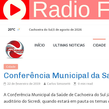
Pular
para
o
conteúdo
20°C
Cachoeira do Sul,5 de agosto de 2026
INÍCIO
ULTIMAS NOTICIAS
CIDADE
Cidade
Ultimas Noticias
Conferência Municipal da 
22 de fevereiro de 2019
Carlos Simonetti
0
min read
A Conferência Municipal da Saúde de Cachoeira do Sul já
auditório do Sicredi, quando estará em pauta os temas