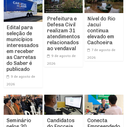
Prefeitura e
Nível do Rio
Defesa Civil
Jacuí
Edital para
realizam 31
continua
seleção de
atendimentos
elevado em
municípios
relacionados
Cachoeira
interessados
ao vendaval
7 de agosto de
em receber
9 de agosto de
as Carretas
2026
do Saber é
2026
publicado
9 de agosto de
2026
Seminário
Conecta
Candidatos
pelos 20
Empreendedo
do Encceja