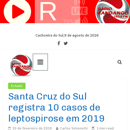
Pular
para
o
conteúdo
Cachoeira do Sul,9 de agosto de 2026
Estado
Ultimas Noticias
Santa Cruz do Sul
registra 10 casos de
leptospirose em 2019
19 de fevereiro de 2019
Carlos Simonetti
1
min read