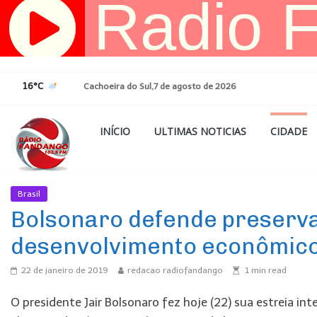
Pular
para
o
conteúdo
16°C
Cachoeira do Sul,7 de agosto de 2026
INÍCIO
ULTIMAS NOTICIAS
CIDADE
Brasil
Ultimas Noticias
Bolsonaro defende preserv
desenvolvimento econômic
22 de janeiro de 2019
redacao radiofandango
1
min read
O presidente Jair Bolsonaro fez hoje (22) sua estreia in