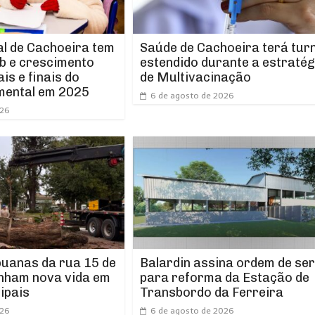
l de Cachoeira tem
Saúde de Cachoeira terá tur
b e crescimento
estendido durante a estratég
ais e finais do
de Multivacinação
mental em 2025
6 de agosto de 2026
026
puanas da rua 15 de
Balardin assina ordem de ser
nham nova vida em
para reforma da Estação de
ipais
Transbordo da Ferreira
026
6 de agosto de 2026