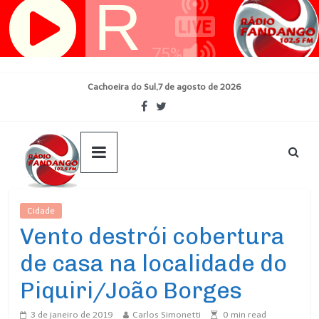
Pular
para
o
conteúdo
Cachoeira do Sul,7 de agosto de 2026
Cidade
Ultimas Noticias
Vento destrói cobertura
de casa na localidade do
Piquiri/João Borges
3 de janeiro de 2019
Carlos Simonetti
0
min read