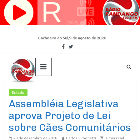
Pular
para
o
conteúdo
Cachoeira do Sul,9 de agosto de 2026
Estado
Ultimas Noticias
Assembléia Legislativa
aprova Projeto de Lei
sobre Cães Comunitários
23 de dezembro de 2018
Carlos Simonetti
1
min read