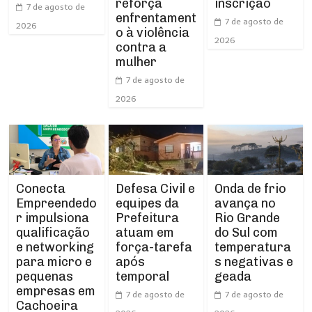
reforça
inscrição
7 de agosto de
enfrentament
7 de agosto de
2026
o à violência
2026
contra a
mulher
7 de agosto de
2026
Conecta
Defesa Civil e
Onda de frio
Empreendedo
equipes da
avança no
r impulsiona
Prefeitura
Rio Grande
qualificação
atuam em
do Sul com
e networking
força-tarefa
temperatura
para micro e
após
s negativas e
pequenas
temporal
geada
empresas em
7 de agosto de
7 de agosto de
Cachoeira