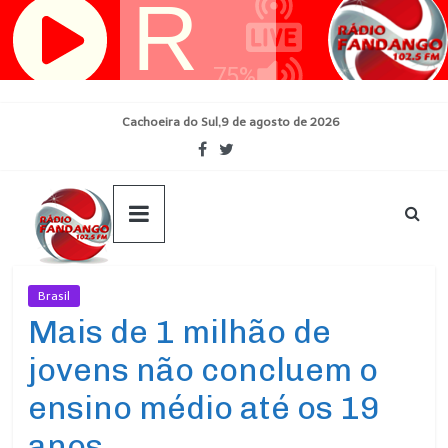
Pular
para
o
conteúdo
Cachoeira do Sul,9 de agosto de 2026
Brasil
Ultimas Noticias
Mais de 1 milhão de
jovens não concluem o
ensino médio até os 19
anos