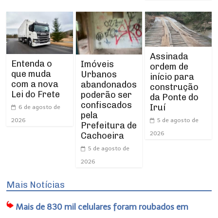
Assinada
Entenda o
Imóveis
ordem de
que muda
Urbanos
início para
com a nova
abandonados
construção
Lei do Frete
poderão ser
da Ponte do
confiscados
Iruí
6 de agosto de
pela
5 de agosto de
2026
Prefeitura de
2026
Cachoeira
5 de agosto de
2026
Mais Notícias
Mais de 830 mil celulares foram roubados em