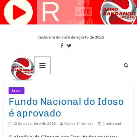
Pular
para
o
conteúdo
Cachoeira do Sul,6 de agosto de 2026
Brasil
Ultimas Noticias
Fundo Nacional do Idoso
é aprovado
12 de dezembro de 2018
Carlos Simonetti
1
min read