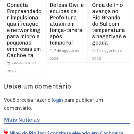
Conecta
Defesa Civil e
Onda de frio
Empreendedo
equipes da
avança no
r impulsiona
Prefeitura
Rio Grande
qualificação
atuam em
do Sul com
e networking
força-tarefa
temperatura
para micro e
após
s negativas e
pequenas
temporal
geada
empresas em
7 de agosto de
7 de agosto de
Cachoeira
2026
2026
7 de agosto de
2026
Deixe um comentário
Você precisa fazer o
login
para publicar um
comentário.
Mais Notícias
Nível do Rio Jacuí continua elevado em Cachoeira