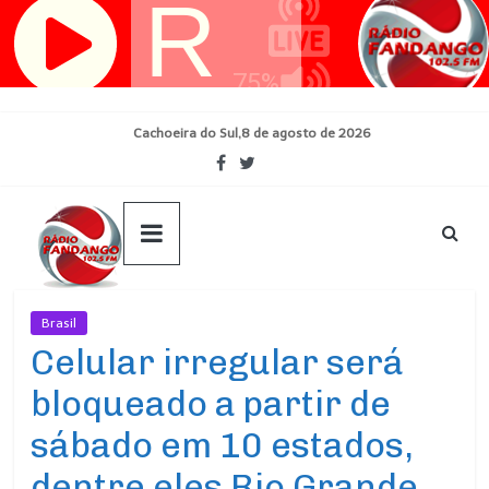
Pular
para
o
conteúdo
Cachoeira do Sul,8 de agosto de 2026
Brasil
Ultimas Noticias
Celular irregular será
bloqueado a partir de
sábado em 10 estados,
dentre eles Rio Grande