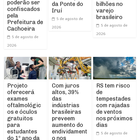
poderão ser
da Ponte do
bilhões no
confiscados
Iruí
varejo
pela
brasileiro
5 de agosto de
Prefeitura de
5 de agosto de
2026
Cachoeira
2026
5 de agosto de
2026
Projeto
RS tem risco
Com juros
oferecerá
de
altos, 39%
exames
tempestades
das
oftalmológic
com rajadas
indústrias
os e óculos
de ventos
brasileiras
gratuitos
nos próximos
preveem
para
dias
aumento do
estudantes
endividament
5 de agosto de
do 1º ano da
o nos