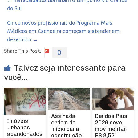
←
Instabilidades dominam o tempo no Rio Grande
do Sul
Cinco novos profissionais do Programa Mais
Médicos em Cachoeira começam a atender em
dezembro
→
Share This Post:
0
Talvez seja interessante para
você...
Assinada
Dia dos Pais
Imóveis
ordem de
2026 deve
Urbanos
início para
movimentar
abandonados
construção
R$ 8,52