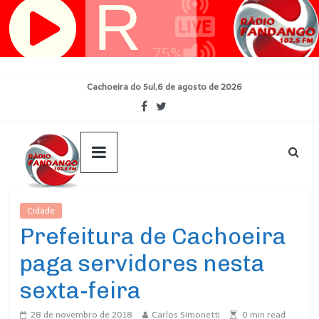
Pular
para
o
conteúdo
Cachoeira do Sul,6 de agosto de 2026
Cidade
Ultimas Noticias
Prefeitura de Cachoeira
paga servidores nesta
sexta-feira
28 de novembro de 2018
Carlos Simonetti
0
min read