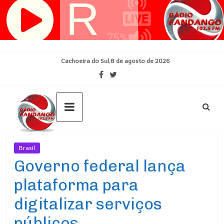
Pular
para
o
conteúdo
Cachoeira do Sul,8 de agosto de 2026
Brasil
Ultimas Noticias
Governo federal lança
plataforma para
digitalizar serviços
públicos