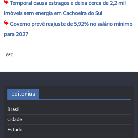
Temporal causa estragos e deixa cerca de 2,2 mil
imóveis sem energia em Cachoeira do Sul
Governo prevê reajuste de 5,92% no salário mínimo
para 2027
8°C
Editorias
Brasil
Cidade
Estado