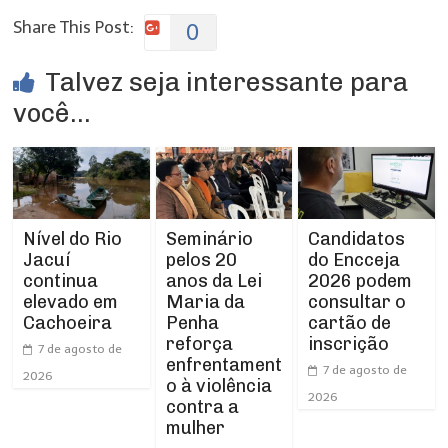
Share This Post:
0
Talvez seja interessante para
você...
Nível do Rio
Seminário
Candidatos
Jacuí
pelos 20
do Encceja
continua
anos da Lei
2026 podem
elevado em
Maria da
consultar o
Cachoeira
Penha
cartão de
reforça
inscrição
7 de agosto de
enfrentament
7 de agosto de
2026
o à violência
2026
contra a
mulher