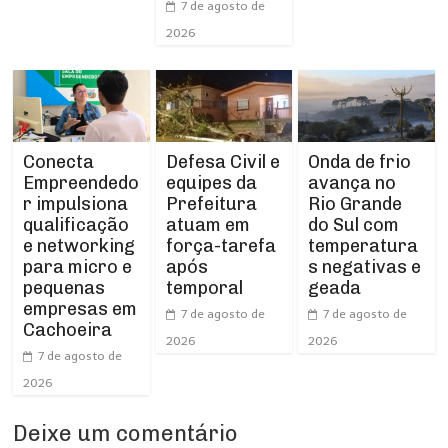
7 de agosto de
2026
Conecta
Defesa Civil e
Onda de frio
Empreendedo
equipes da
avança no
r impulsiona
Prefeitura
Rio Grande
qualificação
atuam em
do Sul com
e networking
força-tarefa
temperatura
para micro e
após
s negativas e
pequenas
temporal
geada
empresas em
7 de agosto de
7 de agosto de
Cachoeira
2026
2026
7 de agosto de
2026
Deixe um comentário