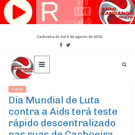
Pular
para
o
conteúdo
Cachoeira do Sul,9 de agosto de 2026
Cidade
Ultimas Noticias
Dia Mundial de Luta
contra a Aids terá teste
rápido descentralizado
nas ruas de Cachoeira