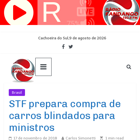
Pular
para
o
conteúdo
Cachoeira do Sul,9 de agosto de 2026
Brasil
Ultimas Noticias
STF prepara compra de
carros blindados para
ministros
17 de novembro de 2018
Carlos Simonetti
1
min read