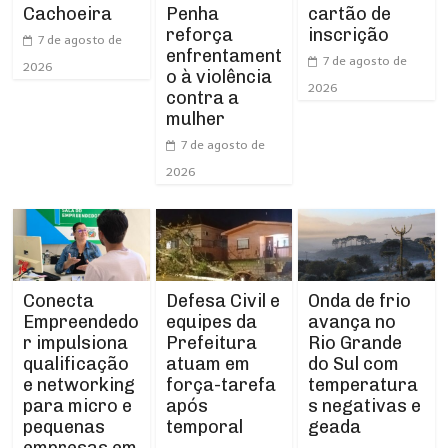
Cachoeira
Penha
cartão de
reforça
inscrição
7 de agosto de
enfrentament
7 de agosto de
2026
o à violência
2026
contra a
mulher
7 de agosto de
2026
Conecta
Defesa Civil e
Onda de frio
Empreendedo
equipes da
avança no
r impulsiona
Prefeitura
Rio Grande
qualificação
atuam em
do Sul com
e networking
força-tarefa
temperatura
para micro e
após
s negativas e
pequenas
temporal
geada
empresas em