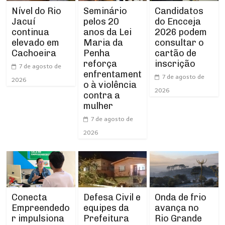
Nível do Rio
Seminário
Candidatos
Jacuí
pelos 20
do Encceja
continua
anos da Lei
2026 podem
elevado em
Maria da
consultar o
Cachoeira
Penha
cartão de
reforça
inscrição
7 de agosto de
enfrentament
7 de agosto de
2026
o à violência
2026
contra a
mulher
7 de agosto de
2026
Conecta
Defesa Civil e
Onda de frio
Empreendedo
equipes da
avança no
r impulsiona
Prefeitura
Rio Grande