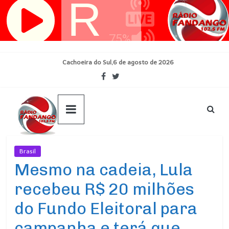
Pular
para
o
conteúdo
Cachoeira do Sul,6 de agosto de 2026
Brasil
Ultimas Noticias
Mesmo na cadeia, Lula
recebeu R$ 20 milhões
do Fundo Eleitoral para
campanha e terá que