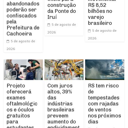
abandonados
construção
R$ 8,52
poderão ser
da Ponte do
bilhões no
confiscados
Iruí
varejo
pela
brasileiro
5 de agosto de
Prefeitura de
5 de agosto de
2026
Cachoeira
2026
5 de agosto de
2026
Projeto
RS tem risco
Com juros
oferecerá
de
altos, 39%
exames
tempestades
das
oftalmológic
com rajadas
indústrias
os e óculos
de ventos
brasileiras
gratuitos
nos próximos
preveem
para
dias
aumento do
estudantes
endividament