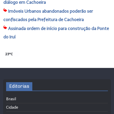
diálogo em Cachoeira
Imóveis Urbanos abandonados poderão ser
confiscados pela Prefeitura de Cachoeira
Assinada ordem de início para construção da Ponte
do Iruí
23°C
Editorias
Brasil
Cidade