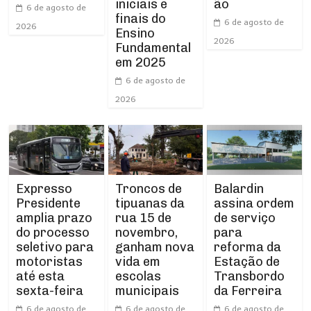
iniciais e
ão
6 de agosto de
finais do
6 de agosto de
2026
Ensino
2026
Fundamental
em 2025
6 de agosto de
2026
Expresso
Troncos de
Balardin
Presidente
tipuanas da
assina ordem
amplia prazo
rua 15 de
de serviço
do processo
novembro,
para
seletivo para
ganham nova
reforma da
motoristas
vida em
Estação de
até esta
escolas
Transbordo
sexta-feira
municipais
da Ferreira
6 de agosto de
6 de agosto de
6 de agosto de