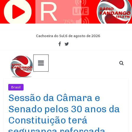
Pular
para
o
conteúdo
Cachoeira do Sul,6 de agosto de 2026
Brasil
Ultimas Noticias
Sessão da Câmara e
Senado pelos 30 anos da
Constituição terá
segurança reforçada