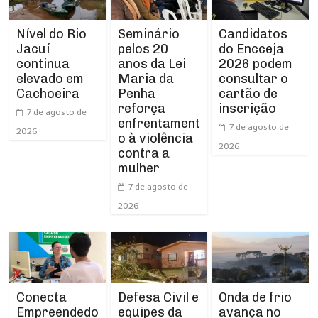
Nível do Rio
Seminário
Candidatos
Jacuí
pelos 20
do Encceja
continua
anos da Lei
2026 podem
elevado em
Maria da
consultar o
Cachoeira
Penha
cartão de
reforça
inscrição
7 de agosto de
enfrentament
7 de agosto de
2026
o à violência
2026
contra a
mulher
7 de agosto de
2026
Conecta
Defesa Civil e
Onda de frio
Empreendedo
equipes da
avança no