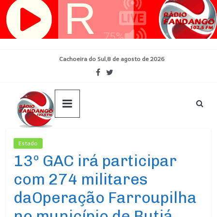
Pular
para
o
conteúdo
Cachoeira do Sul,8 de agosto de 2026
Estado
Ultimas Noticias
13º GAC irá participar
com 274 militares
daOperação Farroupilha
no município de Butiá