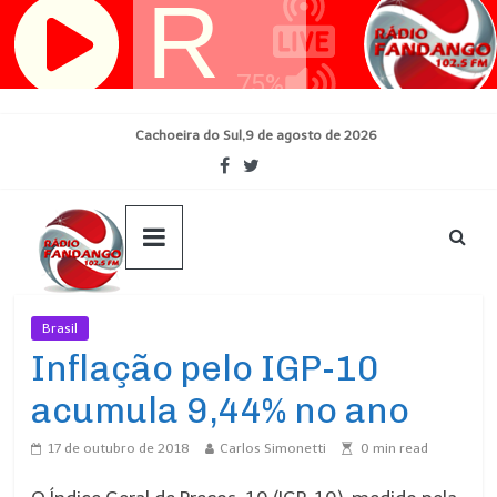
Pular
para
o
conteúdo
Cachoeira do Sul,9 de agosto de 2026
Brasil
Ultimas Noticias
Inflação pelo IGP-10
acumula 9,44% no ano
17 de outubro de 2018
Carlos Simonetti
0
min read