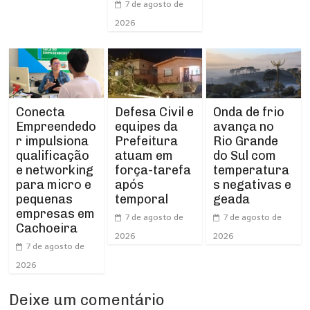
7 de agosto de
2026
Conecta
Defesa Civil e
Onda de frio
Empreendedo
equipes da
avança no
r impulsiona
Prefeitura
Rio Grande
qualificação
atuam em
do Sul com
e networking
força-tarefa
temperatura
para micro e
após
s negativas e
pequenas
temporal
geada
empresas em
7 de agosto de
7 de agosto de
Cachoeira
2026
2026
7 de agosto de
2026
Deixe um comentário