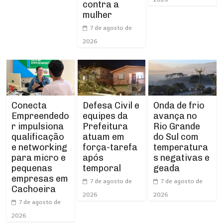
contra a
mulher
7 de agosto de
2026
Conecta
Defesa Civil e
Onda de frio
Empreendedo
equipes da
avança no
r impulsiona
Prefeitura
Rio Grande
qualificação
atuam em
do Sul com
e networking
força-tarefa
temperatura
para micro e
após
s negativas e
pequenas
temporal
geada
empresas em
7 de agosto de
7 de agosto de
Cachoeira
2026
2026
7 de agosto de
2026