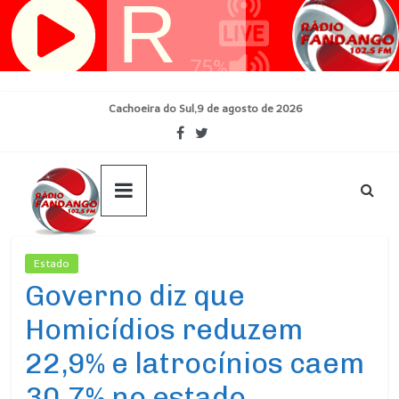
Pular
para
o
conteúdo
Cachoeira do Sul,9 de agosto de 2026
Estado
Ultimas Noticias
Governo diz que
Homicídios reduzem
22,9% e latrocínios caem
30,7% no estado