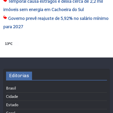
Temporal causa estragos e deixa cerca de 2,2 mil
imóveis sem energia em Cachoeira do Sul
Governo prevê reajuste de 5,92% no salário mínimo
para 2027
13°C
Editorias
Brasil
Cidade
Estado