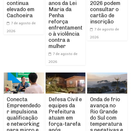
continua
anos da Lei
2026 podem
elevado em
Maria da
consultar o
Cachoeira
Penha
cartão de
reforça
inscrição
7 de agosto de
enfrentament
7 de agosto de
2026
o à violência
2026
contra a
mulher
7 de agosto de
2026
Conecta
Defesa Civil e
Onda de frio
Empreendedo
equipes da
avança no
r impulsiona
Prefeitura
Rio Grande
qualificação
atuam em
do Sul com
e networking
força-tarefa
temperatura
para micro e
após
s negativas e