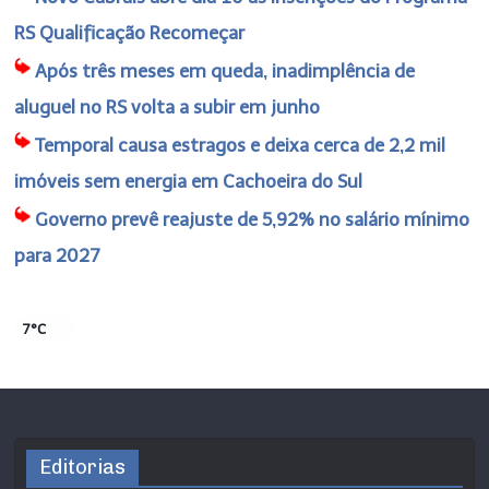
RS Qualificação Recomeçar
Após três meses em queda, inadimplência de
aluguel no RS volta a subir em junho
Temporal causa estragos e deixa cerca de 2,2 mil
imóveis sem energia em Cachoeira do Sul
Governo prevê reajuste de 5,92% no salário mínimo
para 2027
7°C
Editorias