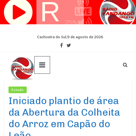
Pular
para
o
conteúdo
Cachoeira do Sul,9 de agosto de 2026
Estado
Ultimas Noticias
Iniciado plantio de área
da Abertura da Colheita
do Arroz em Capão do
Leão