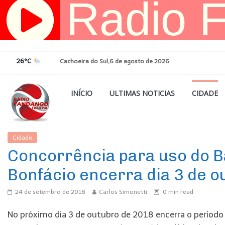
Pular
para
o
conteúdo
26°C
Cachoeira do Sul,6 de agosto de 2026
INÍCIO
ULTIMAS NOTICIAS
CIDADE
Cidade
Ultimas Noticias
Concorrência para uso do B
Bonfácio encerra dia 3 de o
24 de setembro de 2018
Carlos Simonetti
0
min read
No próximo dia 3 de outubro de 2018 encerra o período