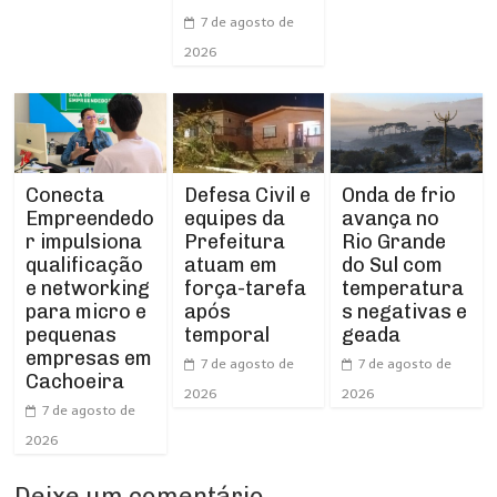
7 de agosto de
2026
Conecta
Defesa Civil e
Onda de frio
Empreendedo
equipes da
avança no
r impulsiona
Prefeitura
Rio Grande
qualificação
atuam em
do Sul com
e networking
força-tarefa
temperatura
para micro e
após
s negativas e
pequenas
temporal
geada
empresas em
7 de agosto de
7 de agosto de
Cachoeira
2026
2026
7 de agosto de
2026
Deixe um comentário