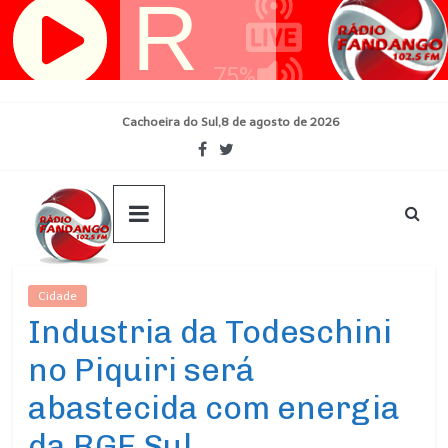
Pular
para
o
conteúdo
Cachoeira do Sul,8 de agosto de 2026
Cidade
Ultimas Noticias
Industria da Todeschini
no Piquiri será
abastecida com energia
da RGE Sul