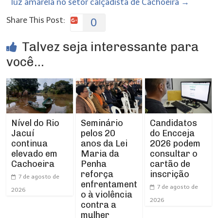
luz amarela no setor calçadista de Cachoeira
→
Share This Post:
0
Talvez seja interessante para
você...
Nível do Rio
Seminário
Candidatos
Jacuí
pelos 20
do Encceja
continua
anos da Lei
2026 podem
elevado em
Maria da
consultar o
Cachoeira
Penha
cartão de
reforça
inscrição
7 de agosto de
enfrentament
7 de agosto de
2026
o à violência
2026
contra a
mulher