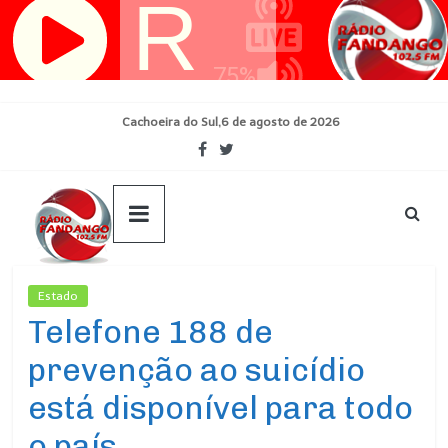
Pular
para
o
conteúdo
Cachoeira do Sul,6 de agosto de 2026
Estado
Ultimas Noticias
Telefone 188 de
prevenção ao suicídio
está disponível para todo
o país