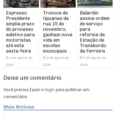
Expresso
Troncos de
Balardin
Presidente
tipuanas da
assina ordem
amplia prazo
rua 15 de
de serviço
do processo
novembro,
para
seletivo para
ganham nova
reforma da
motoristas
vida em
Estação de
até esta
escolas
Transbordo
sexta-feira
municipais
da Ferreira
6 de agosto de
6 de agosto de
6 de agosto de
2026
2026
2026
Deixe um comentário
Você precisa fazer o
login
para publicar um
comentário.
Mais Notícias