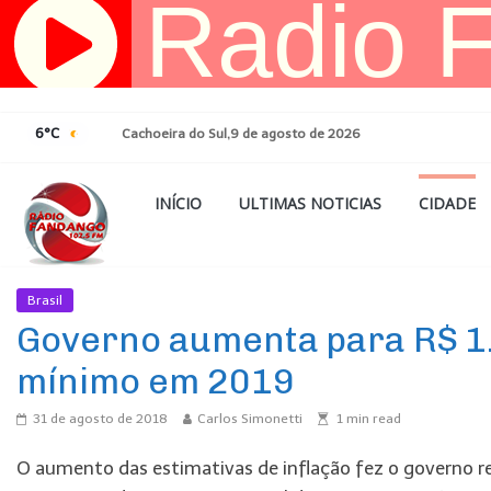
Pular
para
o
conteúdo
6°C
Cachoeira do Sul,9 de agosto de 2026
INÍCIO
ULTIMAS NOTICIAS
CIDADE
Brasil
Ultimas Noticias
Governo aumenta para R$ 1.
mínimo em 2019
31 de agosto de 2018
Carlos Simonetti
1
min read
O aumento das estimativas de inflação fez o governo re