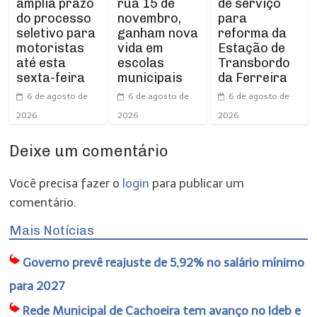
amplia prazo
rua 15 de
de serviço
do processo
novembro,
para
seletivo para
ganham nova
reforma da
motoristas
vida em
Estação de
até esta
escolas
Transbordo
sexta-feira
municipais
da Ferreira
6 de agosto de
6 de agosto de
6 de agosto de
2026
2026
2026
Deixe um comentário
Você precisa fazer o
login
para publicar um
comentário.
Mais Notícias
Governo prevê reajuste de 5,92% no salário mínimo
para 2027
Rede Municipal de Cachoeira tem avanço no Ideb e