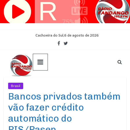
Pular
para
o
conteúdo
Cachoeira do Sul,6 de agosto de 2026
Brasil
Ultimas Noticias
Bancos privados também
vão fazer crédito
automático do
PIS/Pasep