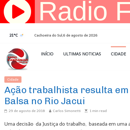
Pular
para
o
conteúdo
21°C
Cachoeira do Sul,6 de agosto de 2026
INÍCIO
ULTIMAS NOTICIAS
CIDADE
Cidade
Ultimas Noticias
Ação trabalhista resulta em
Balsa no Rio Jacui
29 de agosto de 2018
Carlos Simonetti
1
min read
Uma decisão da Justiça do trabalho, baseada em uma aç