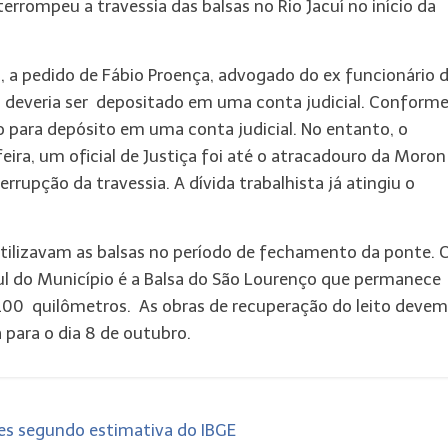
terrompeu a travessia das balsas no Rio Jacuí no início da
i, a pedido de Fábio Proença, advogado do ex funcionário 
a deveria ser depositado em uma conta judicial. Conform
zo para depósito em uma conta judicial. No entanto, o
ra, um oficial de Justiça foi até o atracadouro da Moron
rrupção da travessia. A dívida trabalhista já atingiu o
utilizavam as balsas no período de fechamento da ponte.
o Sul do Município é a Balsa do São Lourenço que permanece
00 quilômetros. As obras de recuperação do leito devem
a para o dia 8 de outubro.
es segundo estimativa do IBGE