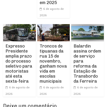
em 2025
6 de agosto de
2026
Expresso
Troncos de
Balardin
Presidente
tipuanas da
assina ordem
amplia prazo
rua 15 de
de serviço
do processo
novembro,
para
seletivo para
ganham nova
reforma da
motoristas
vida em
Estação de
até esta
escolas
Transbordo
sexta-feira
municipais
da Ferreira
6 de agosto de
6 de agosto de
6 de agosto de
2026
2026
2026
Deixe um comentário