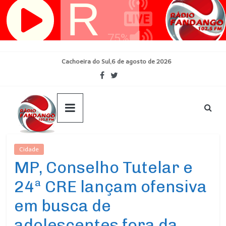
Pular
para
o
conteúdo
Cachoeira do Sul,6 de agosto de 2026
Cidade
Ultimas Noticias
MP, Conselho Tutelar e
24ª CRE lançam ofensiva
em busca de
adolescentes fora da