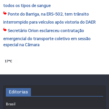
todos os tipos de sangue
Ponte do Barriga, na ERS-502, tem trânsito
interrompido para veículos após vistoria do DAER
Secretário Orion esclareceu contratação
emergencial do transporte coletivo em sessão
especial na Câmara
17°C
Editorias
Brasil