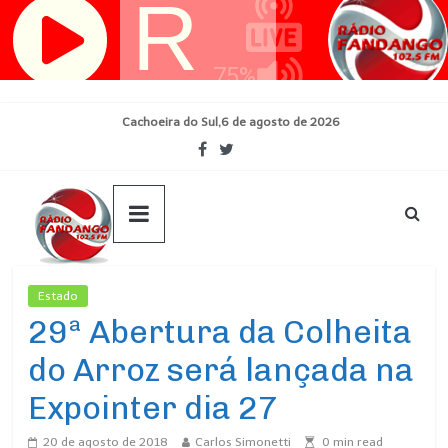
Pular
para
o
conteúdo
Cachoeira do Sul,6 de agosto de 2026
Estado
Ultimas Noticias
29ª Abertura da Colheita
do Arroz será lançada na
Expointer dia 27
20 de agosto de 2018
Carlos Simonetti
0
min read