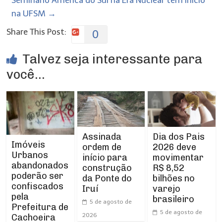
Seminário América do Sul na Era Nuclear tem início
na UFSM
→
Share This Post:
0
Talvez seja interessante para
você...
Assinada
Dia dos Pais
Imóveis
ordem de
2026 deve
Urbanos
início para
movimentar
abandonados
construção
R$ 8,52
poderão ser
da Ponte do
bilhões no
confiscados
Iruí
varejo
pela
brasileiro
5 de agosto de
Prefeitura de
5 de agosto de
2026
Cachoeira