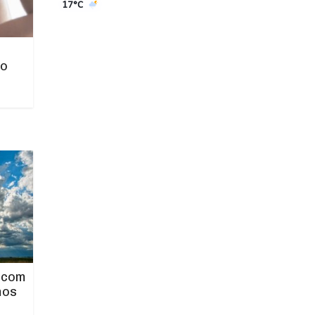
17°C
no
 com
mos