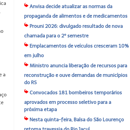
ica
Anvisa decide atualizar as normas da
,
propaganda de alimentos e de medicamentos
Prouni 2026: divulgado resultado de nova
ao
chamada para o 2º semestre
Emplacamentos de veículos cresceram 10%
em julho
Ministro anuncia liberação de recursos para
e a
reconstrução e ouve demandas de municípios
do RS
Convocados 181 bombeiros temporários
aço
aprovados em processo seletivo para a
te
próxima etapa
Nesta quinta-feira, Balsa do São Lourenço
retoma travessia do Rio Jacuí