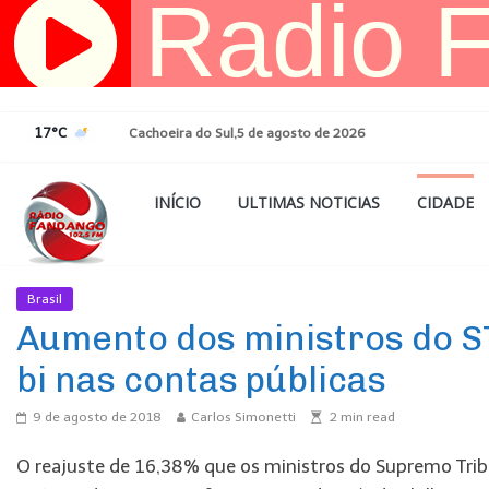
Pular
para
o
conteúdo
17°C
Cachoeira do Sul,5 de agosto de 2026
INÍCIO
ULTIMAS NOTICIAS
CIDADE
Brasil
Ultimas Noticias
Aumento dos ministros do STF
bi nas contas públicas
9 de agosto de 2018
Carlos Simonetti
2
min read
O reajuste de 16,38% que os ministros do Supremo Tribu