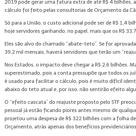
2019 pode gerar uma fatura extra de até R$ 4 bilhões, a
cálculo foi feito pelas consultorias de Orçamento da C
Só para a União, o custo adicional pode ser de R$ 1,4 bi
hoje servidores ganhando, no papel, mais que os R$ 33,7
Eles são alvo do chamado “abate-teto”. Se for aprova
39,2 mil mensais, haverá servidores que terão um “reaj
Nos Estados, o impacto deve chegar a R$ 2,6 bilhões. 
superestimado, pois a conta pressupõe que todos os j
é usado para facilitar o cálculo, pois é muito difícil id
abaixo do teto atual e, por isso, não sentirão efeito alg
O “efeito cascata” do reajuste proposto pelo STF preo
pessoal já estão ficando piores antes mesmo de qualque
projetou uma despesa de R$ 322 bilhões com a folha d
Orçamento, atrás apenas dos benefícios previdenciários