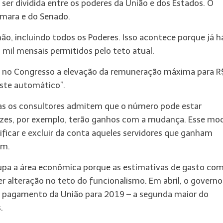
 ser dividida entre os poderes da União e dos Estados. O
âmara e do Senado.
lhão, incluindo todos os Poderes. Isso acontece porque já h
 mil mensais permitidos pelo teto atual.
da no Congresso a elevação da remuneração máxima para R
uste automático”.
Mas os consultores admitem que o número pode estar
uízes, por exemplo, terão ganhos com a mudança. Esse mo
entificar e excluir da conta aqueles servidores que ganham
um.
cupa a área econômica porque as estimativas de gasto co
r alteração no teto do funcionalismo. Em abril, o governo
e pagamento da União para 2019 – a segunda maior do
.