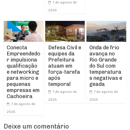
7 de agosto de
2026
Conecta
Defesa Civil e
Onda de frio
Empreendedo
equipes da
avança no
r impulsiona
Prefeitura
Rio Grande
qualificação
atuam em
do Sul com
e networking
força-tarefa
temperatura
para micro e
após
s negativas e
pequenas
temporal
geada
empresas em
7 de agosto de
7 de agosto de
Cachoeira
2026
2026
7 de agosto de
2026
Deixe um comentário