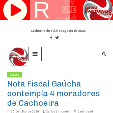
Pular
para
o
conteúdo
Cachoeira do Sul,9 de agosto de 2026
Estado
Ultimas Noticias
Nota Fiscal Gaúcha
contempla 4 moradores
de Cachoeira
30 de julho de 2018
Carlos Simonetti
1
min read