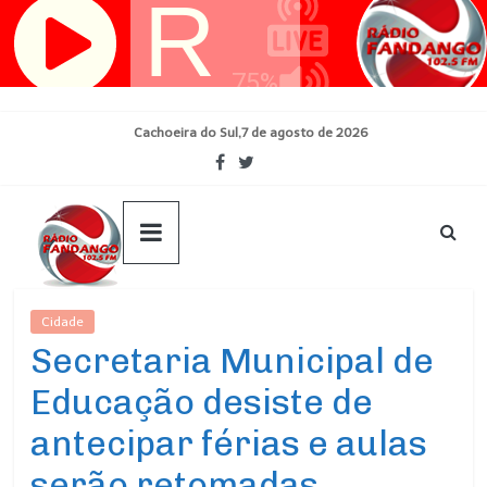
Pular
para
o
conteúdo
Cachoeira do Sul,7 de agosto de 2026
Cidade
Ultimas Noticias
Secretaria Municipal de
Educação desiste de
antecipar férias e aulas
serão retomadas