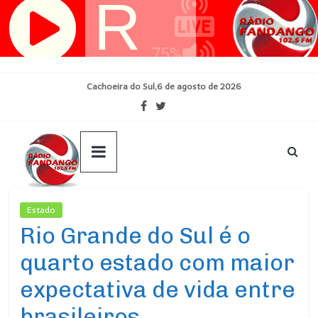
Pular
para
o
conteúdo
Cachoeira do Sul,6 de agosto de 2026
Estado
Ultimas Noticias
Rio Grande do Sul é o
quarto estado com maior
expectativa de vida entre
brasileiros