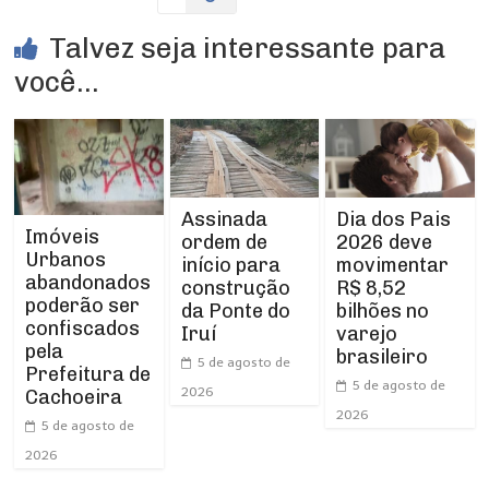
Talvez seja interessante para
você...
Assinada
Dia dos Pais
Imóveis
ordem de
2026 deve
Urbanos
início para
movimentar
abandonados
construção
R$ 8,52
poderão ser
da Ponte do
bilhões no
confiscados
Iruí
varejo
pela
brasileiro
5 de agosto de
Prefeitura de
5 de agosto de
2026
Cachoeira
2026
5 de agosto de
2026