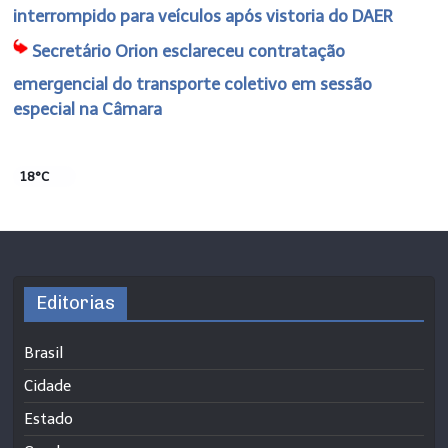
interrompido para veículos após vistoria do DAER
Secretário Orion esclareceu contratação
emergencial do transporte coletivo em sessão
especial na Câmara
18°C
Editorias
Brasil
Cidade
Estado