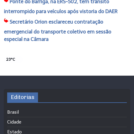
Ponte do Barriga, na ERS-502, tem trânsito
interrompido para veículos após vistoria do DAER
Secretário Orion esclareceu contratação
emergencial do transporte coletivo em sessão
especial na Câmara
23°C
Editorias
Brasil
Cidade
Estado