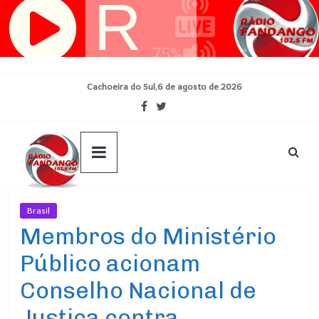
Pular
para
o
conteúdo
Cachoeira do Sul,6 de agosto de 2026
Brasil
Ultimas Noticias
Membros do Ministério
Público acionam
Conselho Nacional de
Justiça contra