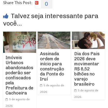
Share This Post:
0
Talvez seja interessante para
você...
Assinada
Dia dos Pais
Imóveis
ordem de
2026 deve
Urbanos
início para
movimentar
abandonados
construção
R$ 8,52
poderão ser
da Ponte do
bilhões no
confiscados
Iruí
varejo
pela
brasileiro
5 de agosto de
Prefeitura de
5 de agosto de
2026
Cachoeira
2026
5 de agosto de
2026