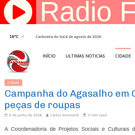
Pular
para
o
conteúdo
16°C
Cachoeira do Sul,6 de agosto de 2026
INÍCIO
ULTIMAS NOTICIAS
CIDADE
Cidade
Ultimas Noticias
Campanha do Agasalho em C
peças de roupas
6 de junho de 2018
Carlos Simonetti
0
min read
A Coordenadoria de Projetos Sociais e Culturais 