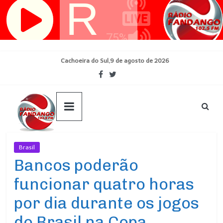
Pular
para
o
conteúdo
Cachoeira do Sul,9 de agosto de 2026
Brasil
Ultimas Noticias
Bancos poderão
funcionar quatro horas
por dia durante os jogos
do Brasil na Copa