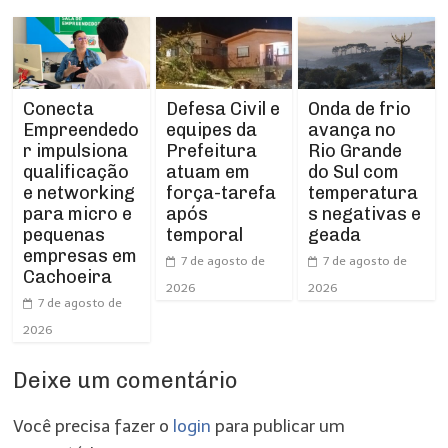
Conecta
Defesa Civil e
Onda de frio
Empreendedo
equipes da
avança no
r impulsiona
Prefeitura
Rio Grande
qualificação
atuam em
do Sul com
e networking
força-tarefa
temperatura
para micro e
após
s negativas e
pequenas
temporal
geada
empresas em
7 de agosto de
7 de agosto de
Cachoeira
2026
2026
7 de agosto de
2026
Deixe um comentário
Você precisa fazer o
login
para publicar um