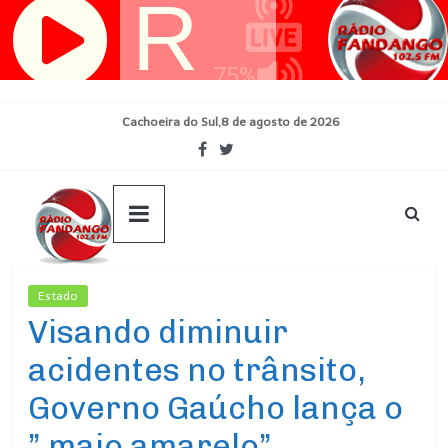
Pular
para
o
conteúdo
Cachoeira do Sul,8 de agosto de 2026
Estado
Ultimas Noticias
Visando diminuir
acidentes no trânsito,
Governo Gaúcho lança o
” maio amarelo”