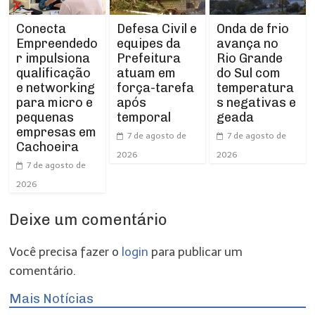
Conecta
Defesa Civil e
Onda de frio
Empreendedo
equipes da
avança no
r impulsiona
Prefeitura
Rio Grande
qualificação
atuam em
do Sul com
e networking
força-tarefa
temperatura
para micro e
após
s negativas e
pequenas
temporal
geada
empresas em
7 de agosto de
7 de agosto de
Cachoeira
2026
2026
7 de agosto de
2026
Deixe um comentário
Você precisa fazer o
login
para publicar um
comentário.
Mais Notícias