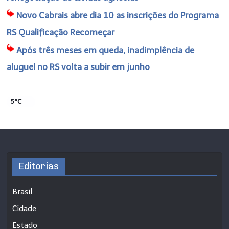
Novo Cabrais abre dia 10 as inscrições do Programa
RS Qualificação Recomeçar
Após três meses em queda, inadimplência de
aluguel no RS volta a subir em junho
5°C
Editorias
Brasil
Cidade
Estado