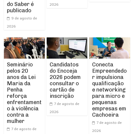
do Saber é
2026
publicado
9 de agosto de
2026
Seminário
Conecta
Candidatos
pelos 20
Empreendedo
do Encceja
anos da Lei
r impulsiona
2026 podem
Maria da
qualificação
consultar o
Penha
e networking
cartão de
reforça
para micro e
inscrição
enfrentament
pequenas
7 de agosto de
o à violência
empresas em
2026
contra a
Cachoeira
mulher
7 de agosto de
7 de agosto de
2026