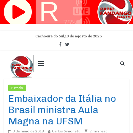
Pular
para
o
conteúdo
Cachoeira do Sul,10 de agosto de 2026
Estado
Ultimas Noticias
Embaixador da Itália no
Brasil ministra Aula
Magna na UFSM
3 de maio de 2018
Carlos Simonetti
2
min read