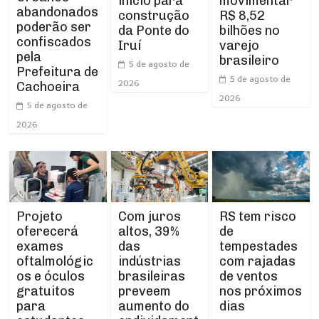
início para
movimentar
abandonados
construção
R$ 8,52
poderão ser
da Ponte do
bilhões no
confiscados
Iruí
varejo
pela
brasileiro
5 de agosto de
Prefeitura de
5 de agosto de
2026
Cachoeira
2026
5 de agosto de
2026
Projeto
RS tem risco
Com juros
oferecerá
de
altos, 39%
exames
tempestades
das
oftalmológic
com rajadas
indústrias
os e óculos
de ventos
brasileiras
gratuitos
nos próximos
preveem
para
dias
aumento do