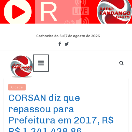
Pular
para
o
conteúdo
Cachoeira do Sul,7 de agosto de 2026
Cidade
Ultimas Noticias
CORSAN diz que
repassou para
Prefeitura em 2017, R$
R$ 1.341.428,86