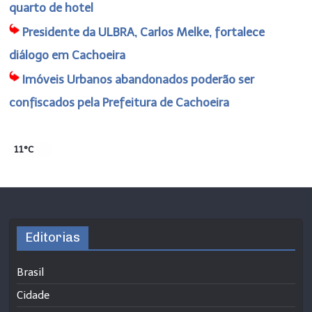
quarto de hotel
Presidente da ULBRA, Carlos Melke, fortalece
diálogo em Cachoeira
Imóveis Urbanos abandonados poderão ser
confiscados pela Prefeitura de Cachoeira
11°C
Editorias
Brasil
Cidade