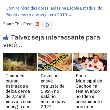
Com reinício das obras, aulas na Escola Estadual do
Piquiri devem começar em 2019
→
Share This Post:
0
Talvez seja interessante para
você...
Temporal
Rede
Governo
causa
Municipal de
prevê
estragos e
Cachoeira
reajuste de
deixa cerca
tem avanço
5,92% no
de 2,2 mil
no Ideb e
salário
imóveis sem
crescimento
mínimo para
energia em
nos anos
2027