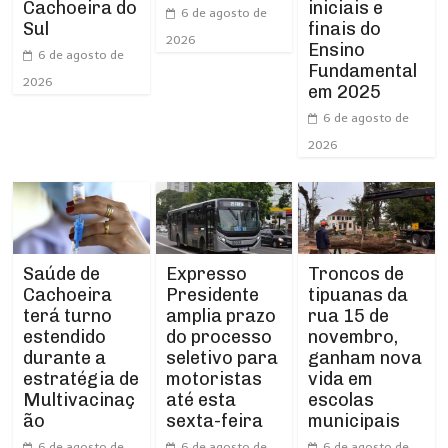
Cachoeira do
iniciais e
6 de agosto de
Sul
finais do
2026
Ensino
6 de agosto de
Fundamental
2026
em 2025
6 de agosto de
2026
Expresso
Troncos de
Saúde de
Presidente
tipuanas da
Cachoeira
amplia prazo
rua 15 de
terá turno
do processo
novembro,
estendido
seletivo para
ganham nova
durante a
motoristas
vida em
estratégia de
até esta
escolas
Multivacinaç
sexta-feira
municipais
ão
6 de agosto de
6 de agosto de
6 de agosto de