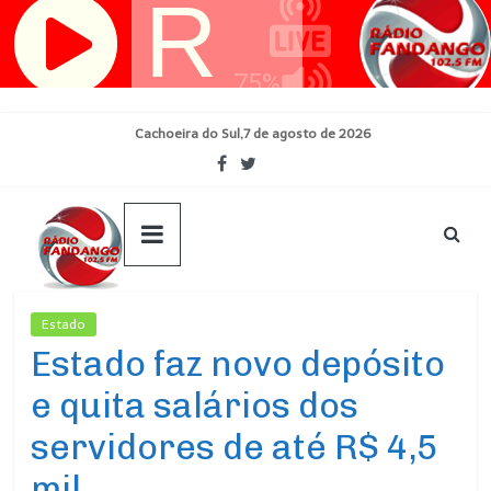
Pular
para
o
conteúdo
Cachoeira do Sul,7 de agosto de 2026
Estado
Ultimas Noticias
Estado faz novo depósito
e quita salários dos
servidores de até R$ 4,5
mil