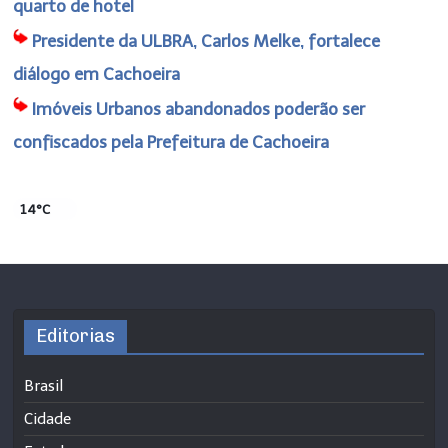
quarto de hotel
Presidente da ULBRA, Carlos Melke, fortalece
diálogo em Cachoeira
Imóveis Urbanos abandonados poderão ser
confiscados pela Prefeitura de Cachoeira
14°C
Editorias
Brasil
Cidade