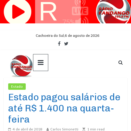
Pular
para
o
conteúdo
Cachoeira do Sul,6 de agosto de 2026
Estado
Ultimas Noticias
Estado pagou salários de
até R$ 1.400 na quarta-
feira
4 de abril de 2018
Carlos Simonetti
1
min read