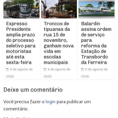
Expresso
Troncos de
Balardin
Presidente
tipuanas da
assina ordem
amplia prazo
rua 15 de
de serviço
do processo
novembro,
para
seletivo para
ganham nova
reforma da
motoristas
vida em
Estação de
até esta
escolas
Transbordo
sexta-feira
municipais
da Ferreira
6 de agosto de
6 de agosto de
6 de agosto de
2026
2026
2026
Deixe um comentário
Você precisa fazer o
login
para publicar um
comentário.