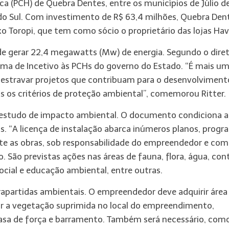
ica (PCH) de Quebra Dentes, entre os municípios de Júlio d
 do Sul. Com investimento de R$ 63,4 milhões, Quebra Den
 Toropi, que tem como sócio o proprietário das lojas Hav
de gerar 22,4 megawatts (Mw) de energia. Segundo o dire
grama de Incetivo às PCHs do governo do Estado. “É mais u
 destravar projetos que contribuam para o desenvolviment
s os critérios de proteção ambiental”, comemorou Ritter.
 um estudo de impacto ambiental. O documento condiciona a
. “A licença de instalação abarca inúmeros planos, progr
te as obras, sob responsabilidade do empreendedor e com
o. São previstas ações nas áreas de fauna, flora, água, con
cial e educação ambiental, entre outras.
trapartidas ambientais. O empreendedor deve adquirir área
r a vegetação suprimida no local do empreendimento,
, casa de força e barramento. Também será necessário, com