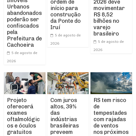
Imóveis
ordem de
2026 deve
Urbanos
início para
movimentar
abandonados
construção
R$ 8,52
poderão ser
da Ponte do
bilhões no
confiscados
Iruí
varejo
pela
brasileiro
5 de agosto de
Prefeitura de
5 de agosto de
2026
Cachoeira
2026
5 de agosto de
2026
Projeto
RS tem risco
Com juros
oferecerá
de
altos, 39%
exames
tempestades
das
oftalmológic
com rajadas
indústrias
os e óculos
de ventos
brasileiras
gratuitos
nos próximos
preveem