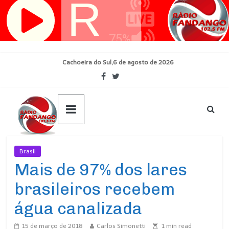
Pular
para
o
conteúdo
Cachoeira do Sul,6 de agosto de 2026
Brasil
Ultimas Noticias
Mais de 97% dos lares
brasileiros recebem
água canalizada
15 de março de 2018
Carlos Simonetti
1
min read