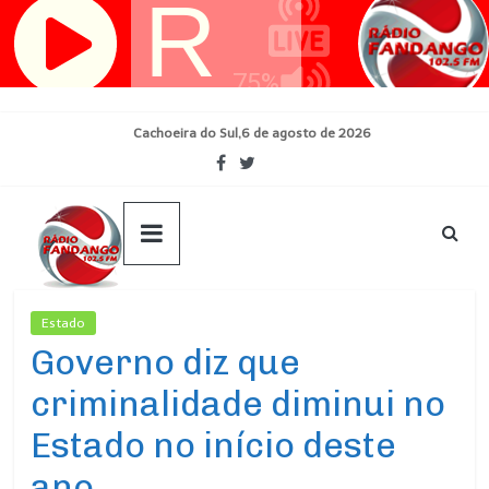
Pular
para
o
conteúdo
Cachoeira do Sul,6 de agosto de 2026
Estado
Ultimas Noticias
Governo diz que
criminalidade diminui no
Estado no início deste
ano