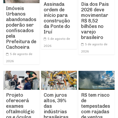
Assinada
Dia dos Pais
Imóveis
ordem de
2026 deve
Urbanos
início para
movimentar
abandonados
construção
R$ 8,52
poderão ser
da Ponte do
bilhões no
confiscados
Iruí
varejo
pela
brasileiro
5 de agosto de
Prefeitura de
5 de agosto de
2026
Cachoeira
2026
5 de agosto de
2026
Projeto
RS tem risco
Com juros
oferecerá
de
altos, 39%
exames
tempestades
das
oftalmológic
com rajadas
indústrias
os e óculos
de ventos
brasileiras