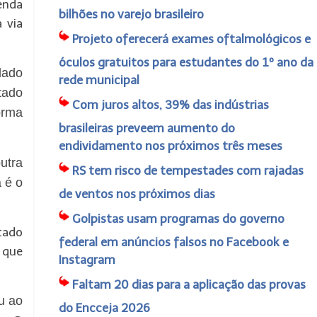
enda
bilhões no varejo brasileiro
 via
Projeto oferecerá exames oftalmológicos e
óculos gratuitos para estudantes do 1º ano da
dado
rede municipal
tado
Com juros altos, 39% das indústrias
orma
brasileiras preveem aumento do
endividamento nos próximos três meses
utra
RS tem risco de tempestades com rajadas
 é o
de ventos nos próximos dias
Golpistas usam programas do governo
tado
federal em anúncios falsos no Facebook e
, que
Instagram
Faltam 20 dias para a aplicação das provas
u ao
do Encceja 2026