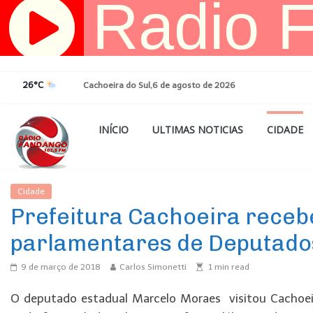
Pular
para
o
conteúdo
26°C
Cachoeira do Sul,6 de agosto de 2026
INÍCIO
ULTIMAS NOTICIAS
CIDADE
Cidade
Ultimas Noticias
Prefeitura Cachoeira receb
parlamentares de Deputados
9 de março de 2018
Carlos Simonetti
1
min read
O deputado estadual Marcelo Moraes visitou Cachoeira