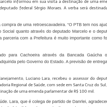
 Marcelo informou em sua visita a destinação de uma em
deputado federal Sérgio Moraes. A verba será destinada
na compra de uma retroescavadeira. “O PTB tem nos aju
ão Social quanto através do deputado Marcelo e o depu
“a parceria com a Prefeitura é muito importante como f
ado para Cachoeira através da Bancada Gaúcha o
dquirida pelo Governo do Estado. A previsão de entrega
Planejamento, Luciano Lara, recebeu o assessor do depu
nadoria Regional de Saúde, com sede em Santa Cruz do Sul
tinação de uma emenda parlamentar de R$ 100 mil.
úde. Lara, que é colega de partido de Danrlei, agradece