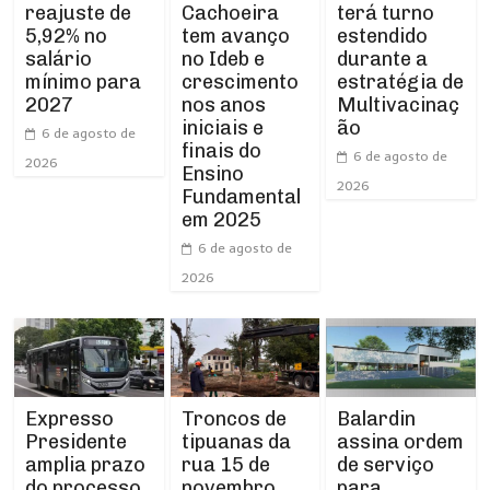
Cachoeira
reajuste de
terá turno
tem avanço
5,92% no
estendido
no Ideb e
salário
durante a
crescimento
mínimo para
estratégia de
nos anos
2027
Multivacinaç
iniciais e
ão
6 de agosto de
finais do
6 de agosto de
2026
Ensino
2026
Fundamental
em 2025
6 de agosto de
2026
Expresso
Troncos de
Balardin
Presidente
tipuanas da
assina ordem
amplia prazo
rua 15 de
de serviço
do processo
novembro,
para