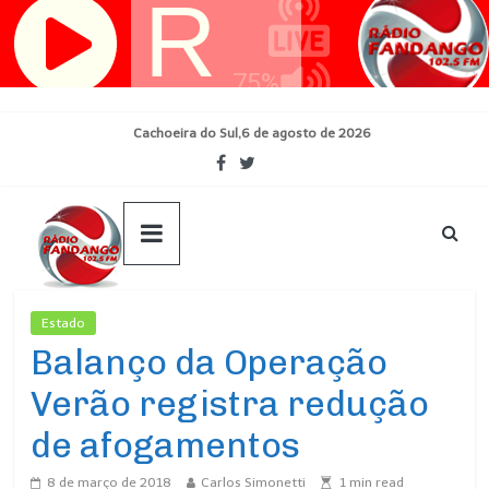
Pular
para
o
conteúdo
Cachoeira do Sul,6 de agosto de 2026
Estado
Ultimas Noticias
Balanço da Operação
Verão registra redução
de afogamentos
8 de março de 2018
Carlos Simonetti
1
min read