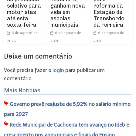
seletivo para
ganham nova
reforma da
motoristas
vida em
Estação de
até esta
escolas
Transbordo
sexta-feira
municipais
da Ferreira
6 de agosto de
6 de agosto de
6 de agosto de
2026
2026
2026
Deixe um comentário
Você precisa fazer o
login
para publicar um
comentário.
Mais Notícias
Governo prevê reajuste de 5,92% no salário mínimo
para 2027
Rede Municipal de Cachoeira tem avanço no Ideb e
crescimento nos anos iniciais e finais do Ensino